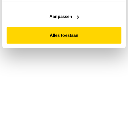
accepteert. Dit doe je door op "Alles toestaan" te klikken.
Liever geen cookies? Hou er dan rekening mee dat de
website niet optimaal functioneert.
Aanpassen
Alles toestaan