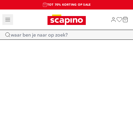
TOT 70% KORTING OP SALE
SALE: LAATSTE KANS!
SHOP NIEUW
Home