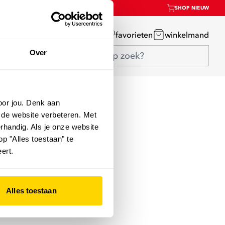
SHOP NIEUW
mijn account
favorieten
winkelmand
Over
oor jou. Denk aan
 de website verbeteren. Met
rhandig. Als je onze website
op "Alles toestaan" te
ert.
Alles toestaan