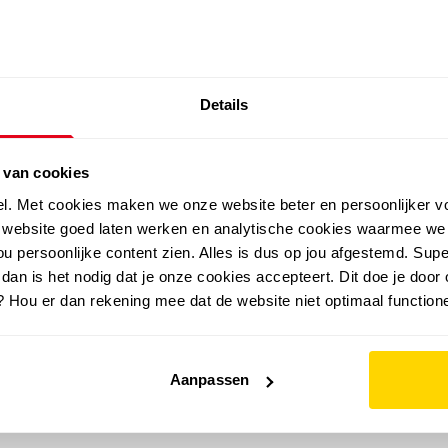
SALE: LAATSTE KANS!
Details
outdoor
zomer
merken
folder
sale
 van cookies
el. Met cookies maken we onze website beter en persoonlijker v
e website goed laten werken en analytische cookies waarmee we
u persoonlijke content zien. Alles is dus op jou afgestemd. Supe
 dan is het nodig dat je onze cookies accepteert. Dit doe je door 
? Hou er dan rekening mee dat de website niet optimaal functione
Aanpassen