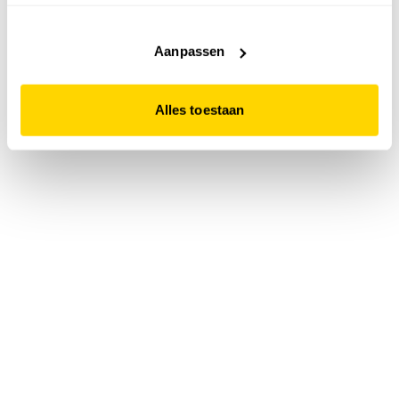
accepteert. Dit doe je door op "Alles toestaan" te klikken.
Liever geen cookies? Hou er dan rekening mee dat de
website niet optimaal functioneert.
Aanpassen
Alles toestaan