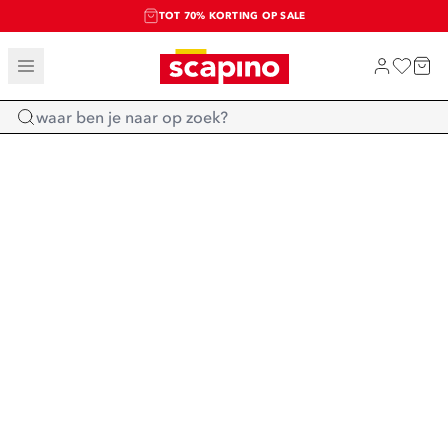
TOT 70% KORTING OP SALE
SALE: LAATSTE KANS!
SHOP NIEUW
Home