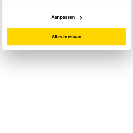
accepteert. Dit doe je door op "Alles toestaan" te klikken.
Liever geen cookies? Hou er dan rekening mee dat de
website niet optimaal functioneert.
Aanpassen
Alles toestaan