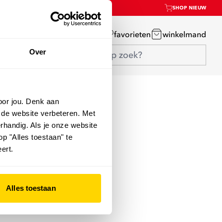
SHOP NIEUW
mijn account
favorieten
winkelmand
Over
oor jou. Denk aan
 de website verbeteren. Met
rhandig. Als je onze website
op "Alles toestaan" te
ert.
Alles toestaan