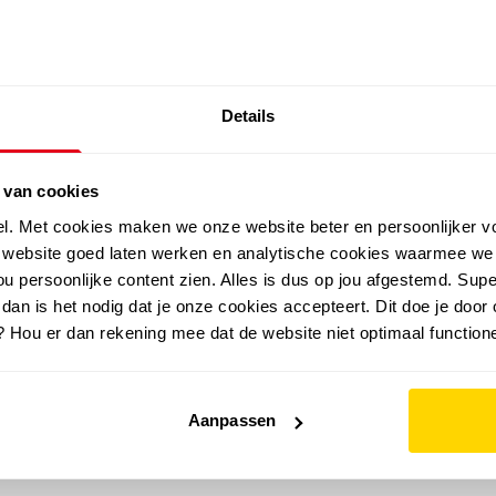
SALE: LAATSTE KANS!
Details
outdoor
zomer
merken
folder
sale
 van cookies
el. Met cookies maken we onze website beter en persoonlijker v
e website goed laten werken en analytische cookies waarmee we
u persoonlijke content zien. Alles is dus op jou afgestemd. Supe
 dan is het nodig dat je onze cookies accepteert. Dit doe je door 
? Hou er dan rekening mee dat de website niet optimaal functione
Aanpassen