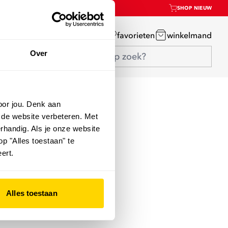
SHOP NIEUW
mijn account
favorieten
winkelmand
Over
oor jou. Denk aan
 de website verbeteren. Met
rhandig. Als je onze website
op "Alles toestaan" te
ert.
Alles toestaan