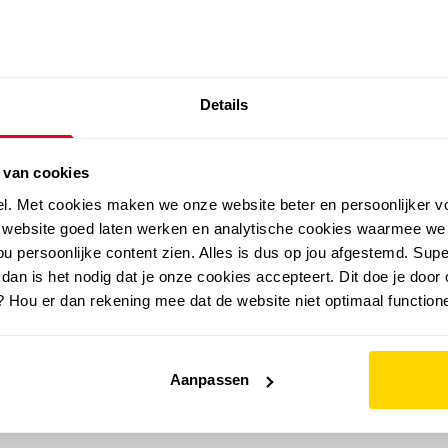
EXTRA ARTIKELEN IN DE SALE
Details
outdoor
zomer
merken
folder
sale
 van cookies
el. Met cookies maken we onze website beter en persoonlijker v
e website goed laten werken en analytische cookies waarmee we
u persoonlijke content zien. Alles is dus op jou afgestemd. Supe
 dan is het nodig dat je onze cookies accepteert. Dit doe je door 
? Hou er dan rekening mee dat de website niet optimaal functione
Aanpassen