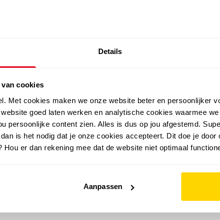
SALE: LAATSTE KANS!
Details
outdoor
zomer
merken
folder
sale
 van cookies
el. Met cookies maken we onze website beter en persoonlijker v
e website goed laten werken en analytische cookies waarmee we
u persoonlijke content zien. Alles is dus op jou afgestemd. Supe
 dan is het nodig dat je onze cookies accepteert. Dit doe je door 
? Hou er dan rekening mee dat de website niet optimaal functione
Aanpassen