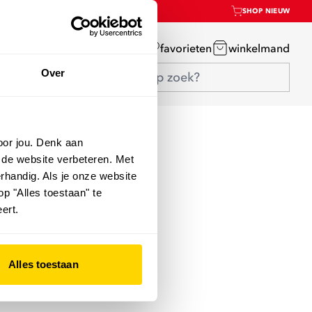
SHOP NIEUW
mijn account
favorieten
winkelmand
Over
oor jou. Denk aan
 de website verbeteren. Met
rhandig. Als je onze website
op "Alles toestaan" te
ert.
Alles toestaan