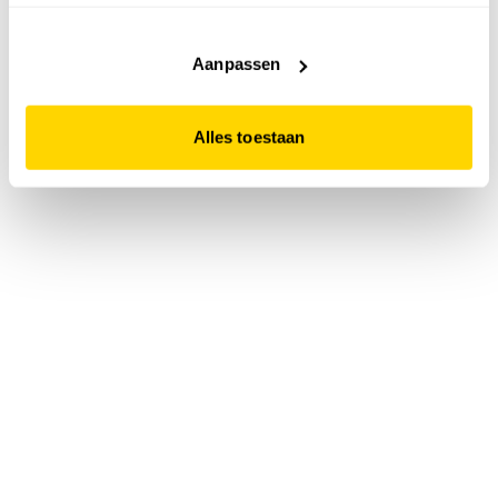
accepteert. Dit doe je door op "Alles toestaan" te klikken.
Liever geen cookies? Hou er dan rekening mee dat de
website niet optimaal functioneert.
Aanpassen
Alles toestaan