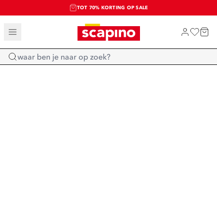
TOT 70% KORTING OP SALE
SALE: LAATSTE KANS!
SHOP NIEUW
Home