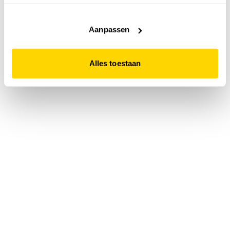
accepteert. Dit doe je door op "Alles toestaan" te klikken.
Liever geen cookies? Hou er dan rekening mee dat de
website niet optimaal functioneert.
Aanpassen
Alles toestaan