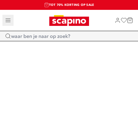
TOT 70% KORTING OP SALE
SALE: LAATSTE KANS!
SHOP NIEUW
Home