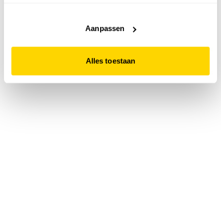
accepteert. Dit doe je door op "Alles toestaan" te klikken.
Liever geen cookies? Hou er dan rekening mee dat de
website niet optimaal functioneert.
Aanpassen
Alles toestaan