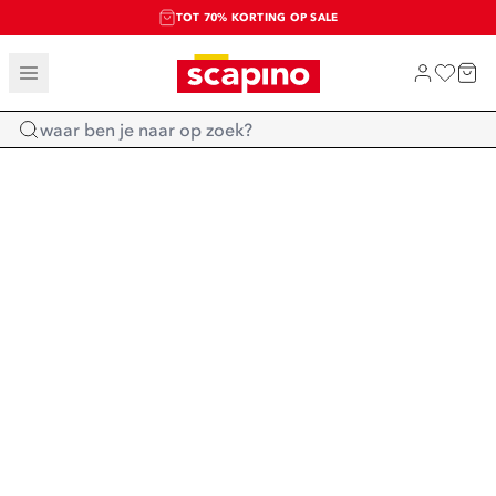
TOT 70% KORTING OP SALE
SALE: LAATSTE KANS!
SHOP NIEUW
Home