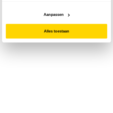
accepteert. Dit doe je door op "Alles toestaan" te klikken.
Liever geen cookies? Hou er dan rekening mee dat de
website niet optimaal functioneert.
Aanpassen
Alles toestaan