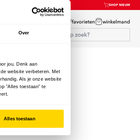
SHOP NIEUW
mijn account
favorieten
winkelmand
Over
oor jou. Denk aan
 de website verbeteren. Met
rhandig. Als je onze website
op "Alles toestaan" te
ert.
Alles toestaan