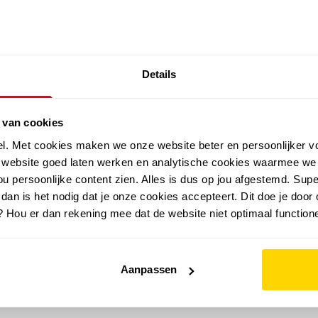
SALE: LAATSTE KANS!
Details
outdoor
zomer
merken
folder
sale
 van cookies
el. Met cookies maken we onze website beter en persoonlijker v
e website goed laten werken en analytische cookies waarmee we
u persoonlijke content zien. Alles is dus op jou afgestemd. Supe
 dan is het nodig dat je onze cookies accepteert. Dit doe je door 
? Hou er dan rekening mee dat de website niet optimaal functione
Aanpassen