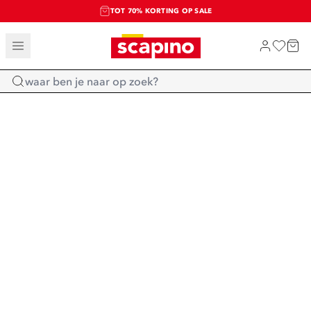
TOT 70% KORTING OP SALE
SALE: LAATSTE KANS!
SHOP NIEUW
Home