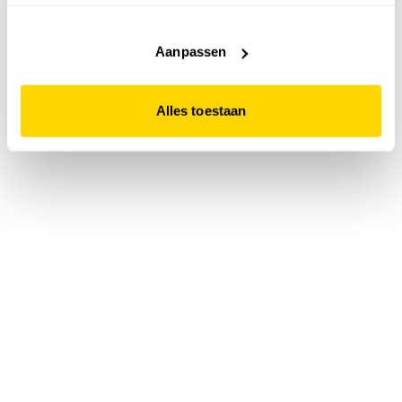
accepteert. Dit doe je door op "Alles toestaan" te klikken.
Liever geen cookies? Hou er dan rekening mee dat de
website niet optimaal functioneert.
Aanpassen
Alles toestaan