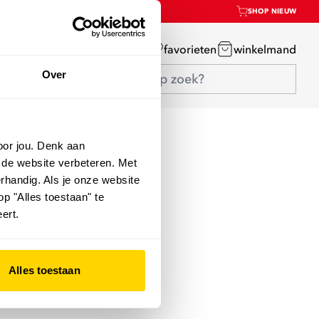
SHOP NIEUW
mijn account
favorieten
winkelmand
Over
oor jou. Denk aan
 de website verbeteren. Met
rhandig. Als je onze website
op "Alles toestaan" te
ert.
Alles toestaan