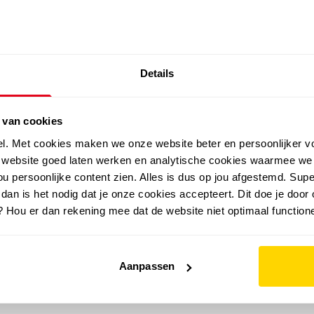
SALE: LAATSTE KANS!
Details
outdoor
zomer
merken
folder
sale
 van cookies
el. Met cookies maken we onze website beter en persoonlijker v
e website goed laten werken en analytische cookies waarmee we
u persoonlijke content zien. Alles is dus op jou afgestemd. Supe
 dan is het nodig dat je onze cookies accepteert. Dit doe je door 
? Hou er dan rekening mee dat de website niet optimaal functione
Aanpassen