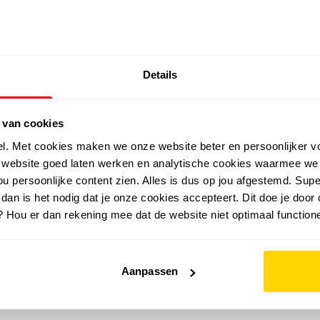
SALE: LAATSTE KANS!
Details
outdoor
zomer
merken
folder
sale
 van cookies
el. Met cookies maken we onze website beter en persoonlijker v
e website goed laten werken en analytische cookies waarmee we
u persoonlijke content zien. Alles is dus op jou afgestemd. Supe
 dan is het nodig dat je onze cookies accepteert. Dit doe je door 
? Hou er dan rekening mee dat de website niet optimaal functione
Aanpassen