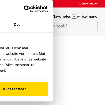
SHOP NIEUW
mijn account
favorieten
winkelmand
Over
oor jou. Denk aan
 de website verbeteren. Met
rhandig. Als je onze website
op "Alles toestaan" te
ert.
Alles toestaan