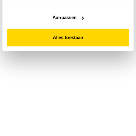
accepteert. Dit doe je door op "Alles toestaan" te klikken.
Liever geen cookies? Hou er dan rekening mee dat de
website niet optimaal functioneert.
Aanpassen
Alles toestaan