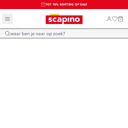
TOT 70% KORTING OP SALE
SALE: LAATSTE KANS!
SHOP NIEUW
Home