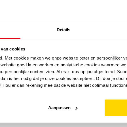
SALE: LAATSTE KANS!
Details
outdoor
zomer
merken
folder
sale
 van cookies
el. Met cookies maken we onze website beter en persoonlijker v
e website goed laten werken en analytische cookies waarmee we
u persoonlijke content zien. Alles is dus op jou afgestemd. Supe
 dan is het nodig dat je onze cookies accepteert. Dit doe je door 
? Hou er dan rekening mee dat de website niet optimaal functione
Aanpassen