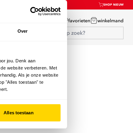
SHOP NIEUW
mijn account
favorieten
winkelmand
Over
oor jou. Denk aan
 de website verbeteren. Met
rhandig. Als je onze website
op "Alles toestaan" te
ert.
Alles toestaan