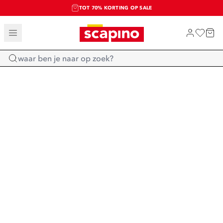
TOT 70% KORTING OP SALE
SALE: LAATSTE KANS!
SHOP NIEUW
Home