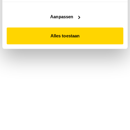
accepteert. Dit doe je door op "Alles toestaan" te klikken.
Liever geen cookies? Hou er dan rekening mee dat de
website niet optimaal functioneert.
Aanpassen
Alles toestaan