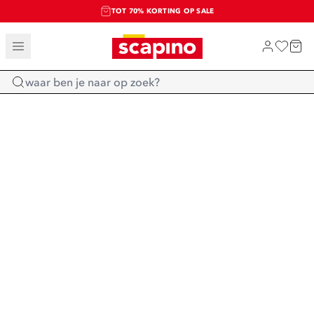
TOT 70% KORTING OP SALE
SALE: LAATSTE KANS!
SHOP NIEUW
Home