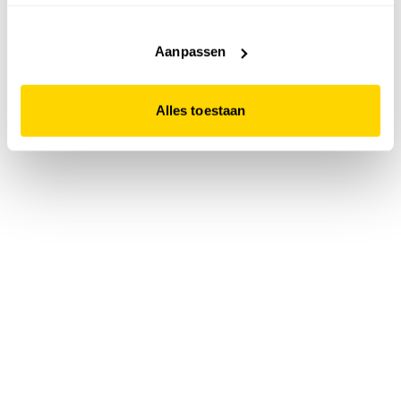
accepteert. Dit doe je door op "Alles toestaan" te klikken.
Liever geen cookies? Hou er dan rekening mee dat de
website niet optimaal functioneert.
Aanpassen
Alles toestaan