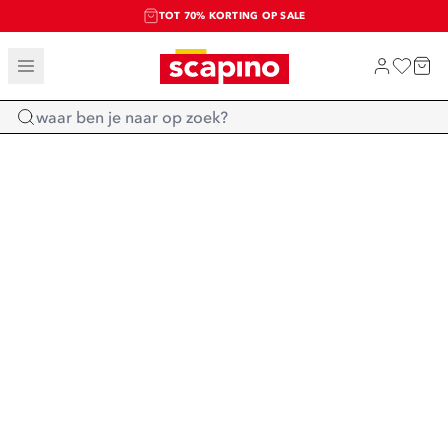
TOT 70% KORTING OP SALE
SALE: LAATSTE KANS!
SHOP NIEUW
Home