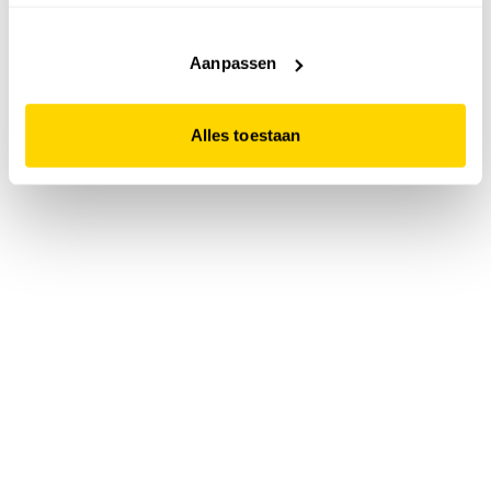
accepteert. Dit doe je door op "Alles toestaan" te klikken.
Liever geen cookies? Hou er dan rekening mee dat de
website niet optimaal functioneert.
Aanpassen
Alles toestaan