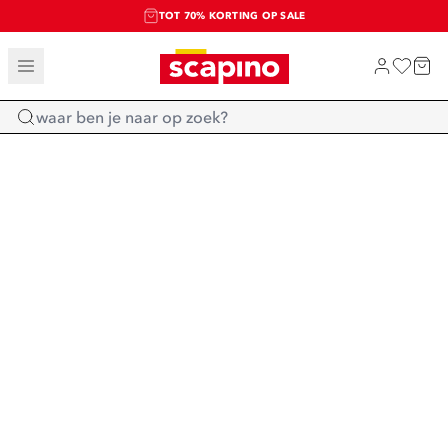
TOT 70% KORTING OP SALE
SALE: LAATSTE KANS!
SHOP NIEUW
Home