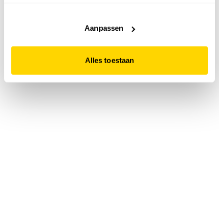
accepteert. Dit doe je door op "Alles toestaan" te klikken.
Liever geen cookies? Hou er dan rekening mee dat de
website niet optimaal functioneert.
Aanpassen
Alles toestaan