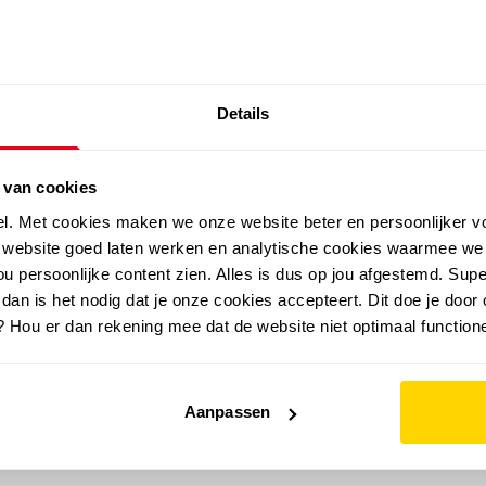
SALE: LAATSTE KANS!
Details
outdoor
zomer
merken
folder
sale
 van cookies
el. Met cookies maken we onze website beter en persoonlijker v
e website goed laten werken en analytische cookies waarmee we
u persoonlijke content zien. Alles is dus op jou afgestemd. Supe
 dan is het nodig dat je onze cookies accepteert. Dit doe je door 
? Hou er dan rekening mee dat de website niet optimaal functione
Aanpassen