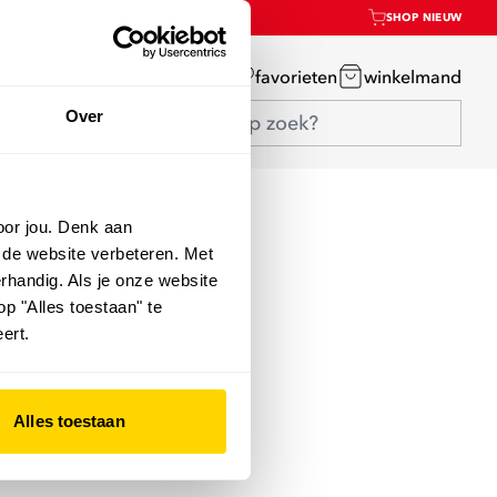
SHOP NIEUW
mijn account
favorieten
winkelmand
Over
oor jou. Denk aan
 de website verbeteren. Met
rhandig. Als je onze website
op "Alles toestaan" te
ert.
Alles toestaan