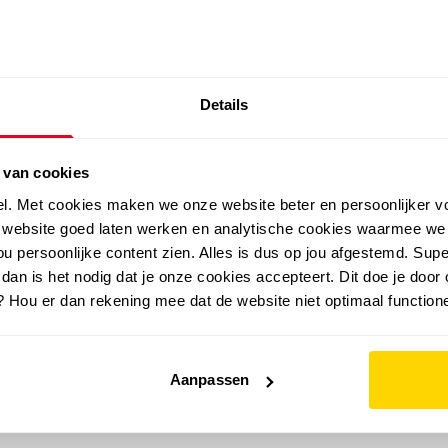
SALE: LAATSTE KANS!
Details
outdoor
zomer
merken
folder
sale
 van cookies
el. Met cookies maken we onze website beter en persoonlijker v
e website goed laten werken en analytische cookies waarmee we
u persoonlijke content zien. Alles is dus op jou afgestemd. Supe
 dan is het nodig dat je onze cookies accepteert. Dit doe je door 
? Hou er dan rekening mee dat de website niet optimaal functione
Aanpassen