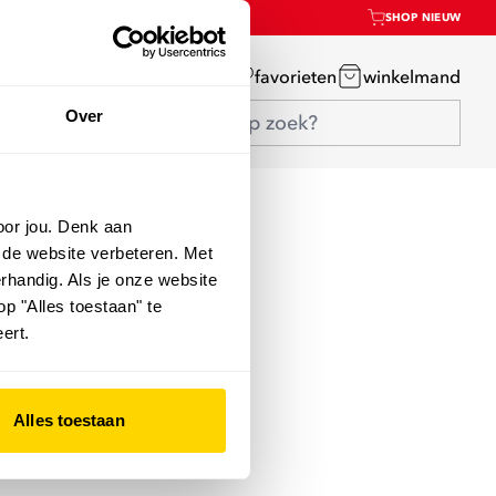
SHOP NIEUW
mijn account
favorieten
winkelmand
Over
oor jou. Denk aan
 de website verbeteren. Met
rhandig. Als je onze website
op "Alles toestaan" te
ert.
Alles toestaan