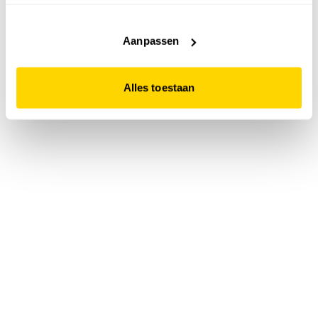
accepteert. Dit doe je door op "Alles toestaan" te klikken.
Liever geen cookies? Hou er dan rekening mee dat de
website niet optimaal functioneert.
Aanpassen
Alles toestaan