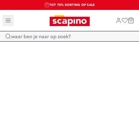
TOT 70% KORTING OP SALE
SALE: LAATSTE KANS!
SHOP NIEUW
Home