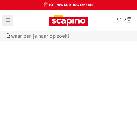
TOT 70% KORTING OP SALE
SALE: LAATSTE KANS!
SHOP NIEUW
Home