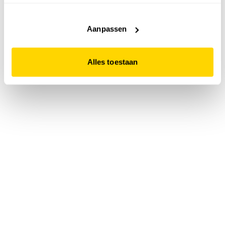
accepteert. Dit doe je door op "Alles toestaan" te klikken.
Liever geen cookies? Hou er dan rekening mee dat de
website niet optimaal functioneert.
Aanpassen
Alles toestaan