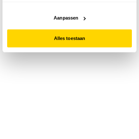
accepteert. Dit doe je door op "Alles toestaan" te klikken.
Liever geen cookies? Hou er dan rekening mee dat de
website niet optimaal functioneert.
Aanpassen
Alles toestaan