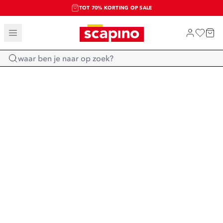
TOT 70% KORTING OP SALE
SALE: LAATSTE KANS!
SHOP NIEUW
Home