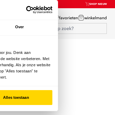
SHOP NIEUW
mijn account
favorieten
winkelmand
Over
oor jou. Denk aan
 de website verbeteren. Met
rhandig. Als je onze website
op "Alles toestaan" te
ert.
Alles toestaan