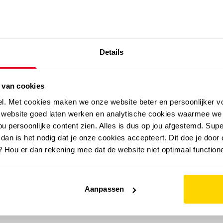
SALE: LAATSTE KANS!
Details
outdoor
zomer
merken
folder
sale
 van cookies
el. Met cookies maken we onze website beter en persoonlijker v
e website goed laten werken en analytische cookies waarmee we
u persoonlijke content zien. Alles is dus op jou afgestemd. Supe
 dan is het nodig dat je onze cookies accepteert. Dit doe je door 
? Hou er dan rekening mee dat de website niet optimaal functione
Aanpassen