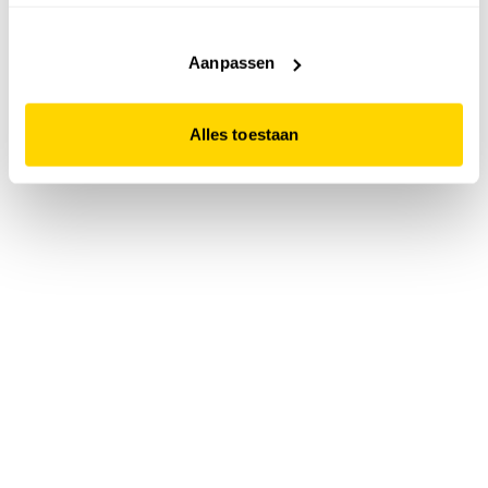
accepteert. Dit doe je door op "Alles toestaan" te klikken.
Liever geen cookies? Hou er dan rekening mee dat de
website niet optimaal functioneert.
Aanpassen
Alles toestaan