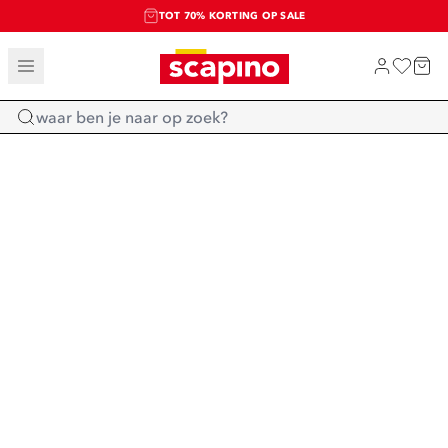
TOT 70% KORTING OP SALE
SALE: LAATSTE KANS!
SHOP NIEUW
Home