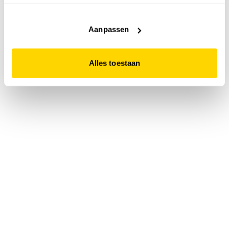
accepteert. Dit doe je door op "Alles toestaan" te klikken.
Liever geen cookies? Hou er dan rekening mee dat de
website niet optimaal functioneert.
Aanpassen
Alles toestaan