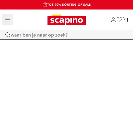
TOT 70% KORTING OP SALE
SALE: LAATSTE KANS!
SHOP NIEUW
Home