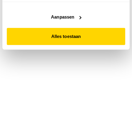
accepteert. Dit doe je door op "Alles toestaan" te klikken.
Liever geen cookies? Hou er dan rekening mee dat de
website niet optimaal functioneert.
Aanpassen
Alles toestaan