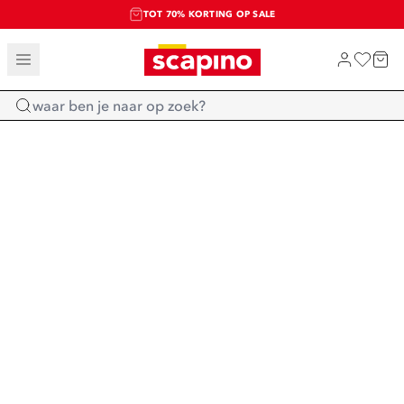
TOT 70% KORTING OP SALE
SALE: LAATSTE KANS!
SHOP NIEUW
Home