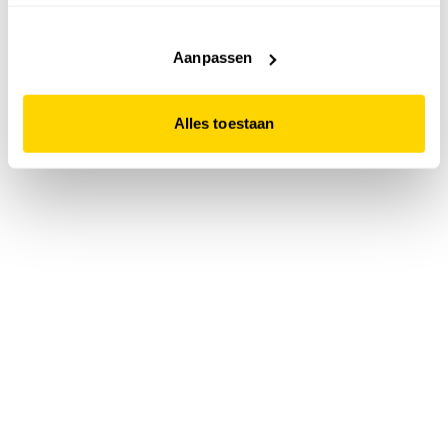
accepteert. Dit doe je door op "Alles toestaan" te klikken.
Liever geen cookies? Hou er dan rekening mee dat de
website niet optimaal functioneert.
Aanpassen
Alles toestaan