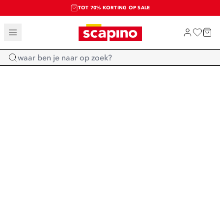
TOT 70% KORTING OP SALE
SALE: LAATSTE KANS!
SHOP NIEUW
Home