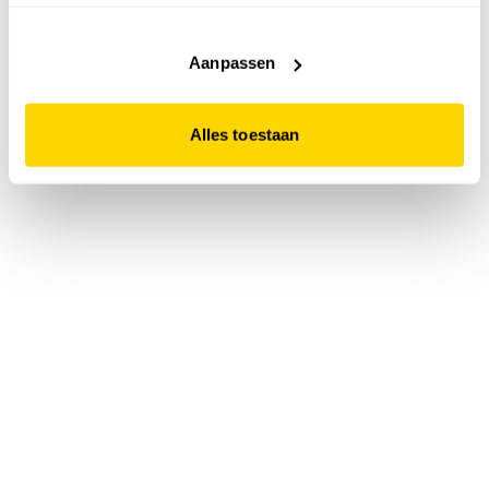
accepteert. Dit doe je door op "Alles toestaan" te klikken.
Liever geen cookies? Hou er dan rekening mee dat de
website niet optimaal functioneert.
Aanpassen
Alles toestaan