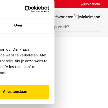
SHOP NIEUW
mijn account
favorieten
winkelmand
Over
oor jou. Denk aan
 de website verbeteren. Met
rhandig. Als je onze website
op "Alles toestaan" te
ert.
Alles toestaan