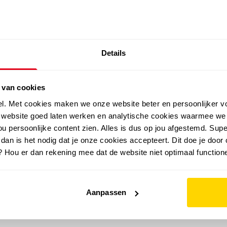
SALE: LAATSTE KANS!
Details
outdoor
zomer
merken
folder
sale
 van cookies
el. Met cookies maken we onze website beter en persoonlijker v
e website goed laten werken en analytische cookies waarmee we
u persoonlijke content zien. Alles is dus op jou afgestemd. Supe
 dan is het nodig dat je onze cookies accepteert. Dit doe je door 
? Hou er dan rekening mee dat de website niet optimaal functione
Aanpassen