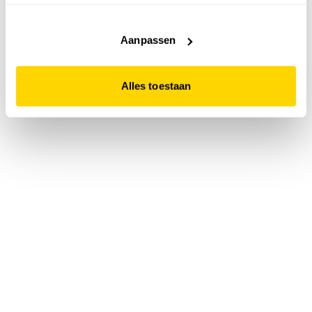
accepteert. Dit doe je door op "Alles toestaan" te klikken.
Liever geen cookies? Hou er dan rekening mee dat de
website niet optimaal functioneert.
Aanpassen
Alles toestaan