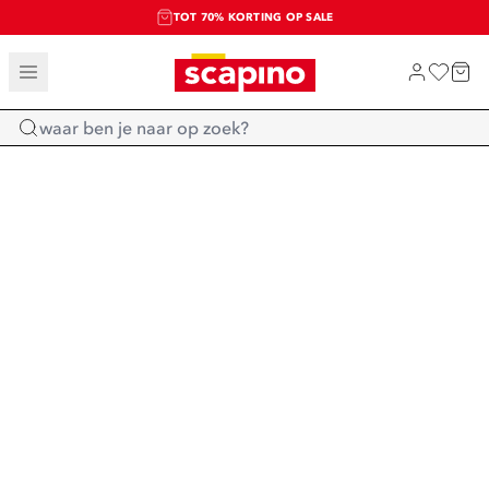
TOT 70% KORTING OP SALE
SALE: LAATSTE KANS!
SHOP NIEUW
Home