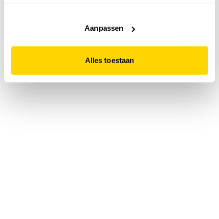
accepteert. Dit doe je door op "Alles toestaan" te klikken.
Liever geen cookies? Hou er dan rekening mee dat de
website niet optimaal functioneert.
Aanpassen
Alles toestaan