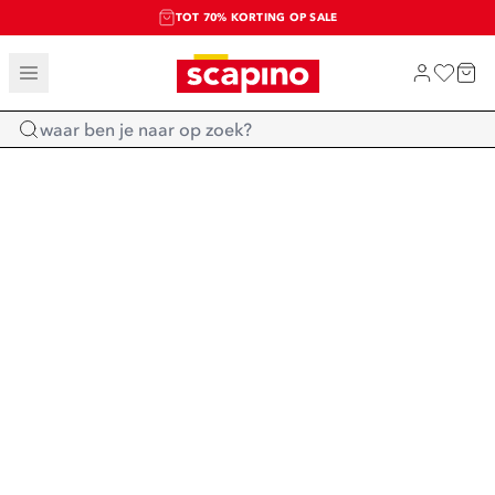
TOT 70% KORTING OP SALE
SALE: LAATSTE KANS!
SHOP NIEUW
Home