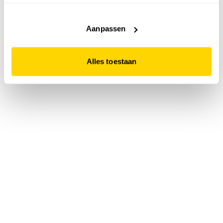
accepteert. Dit doe je door op "Alles toestaan" te klikken.
Liever geen cookies? Hou er dan rekening mee dat de
website niet optimaal functioneert.
Aanpassen
Alles toestaan