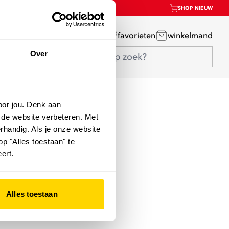
SHOP NIEUW
mijn account
favorieten
winkelmand
Over
oor jou. Denk aan
 de website verbeteren. Met
rhandig. Als je onze website
op "Alles toestaan" te
ert.
Alles toestaan