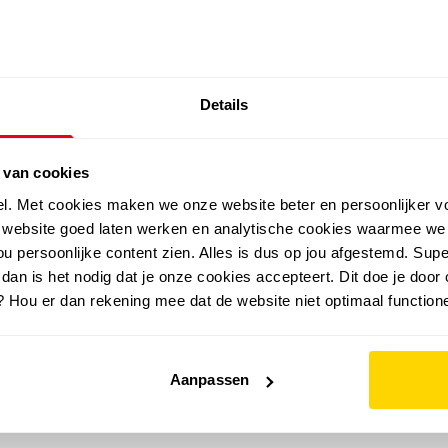
SALE: LAATSTE KANS!
Details
outdoor
zomer
merken
folder
sale
 van cookies
el. Met cookies maken we onze website beter en persoonlijker v
e website goed laten werken en analytische cookies waarmee we
u persoonlijke content zien. Alles is dus op jou afgestemd. Supe
 dan is het nodig dat je onze cookies accepteert. Dit doe je door 
? Hou er dan rekening mee dat de website niet optimaal functione
Aanpassen