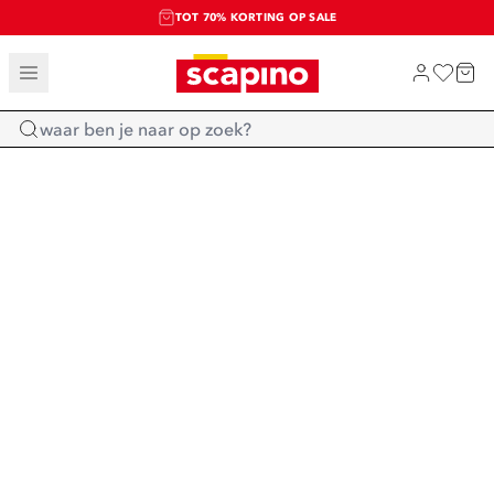
TOT 70% KORTING OP SALE
SALE: LAATSTE KANS!
SHOP NIEUW
Home