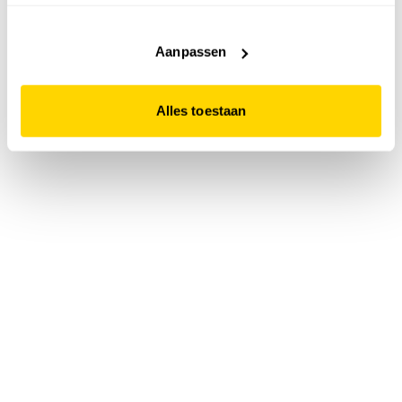
accepteert. Dit doe je door op "Alles toestaan" te klikken.
Liever geen cookies? Hou er dan rekening mee dat de
website niet optimaal functioneert.
Aanpassen
Alles toestaan