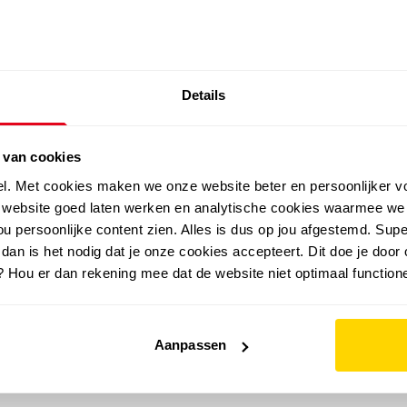
SALE: LAATSTE KANS!
Details
outdoor
zomer
merken
folder
sale
 van cookies
el. Met cookies maken we onze website beter en persoonlijker v
e website goed laten werken en analytische cookies waarmee we
u persoonlijke content zien. Alles is dus op jou afgestemd. Supe
 dan is het nodig dat je onze cookies accepteert. Dit doe je door 
? Hou er dan rekening mee dat de website niet optimaal functione
Aanpassen