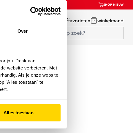
SHOP NIEUW
mijn account
favorieten
winkelmand
Over
oor jou. Denk aan
 de website verbeteren. Met
rhandig. Als je onze website
op "Alles toestaan" te
ert.
Alles toestaan