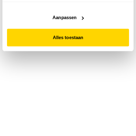
accepteert. Dit doe je door op "Alles toestaan" te klikken.
Liever geen cookies? Hou er dan rekening mee dat de
website niet optimaal functioneert.
Aanpassen
Alles toestaan