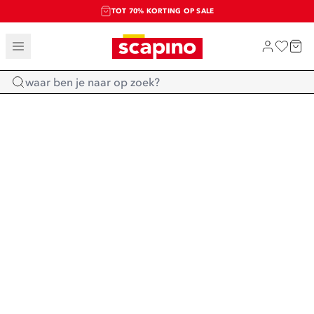
TOT 70% KORTING OP SALE
SALE: LAATSTE KANS!
SHOP NIEUW
Home