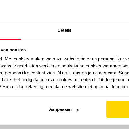
SALE: LAATSTE KANS!
Details
outdoor
zomer
merken
folder
sale
 van cookies
el. Met cookies maken we onze website beter en persoonlijker v
e website goed laten werken en analytische cookies waarmee we
u persoonlijke content zien. Alles is dus op jou afgestemd. Supe
 dan is het nodig dat je onze cookies accepteert. Dit doe je door 
? Hou er dan rekening mee dat de website niet optimaal functione
Aanpassen