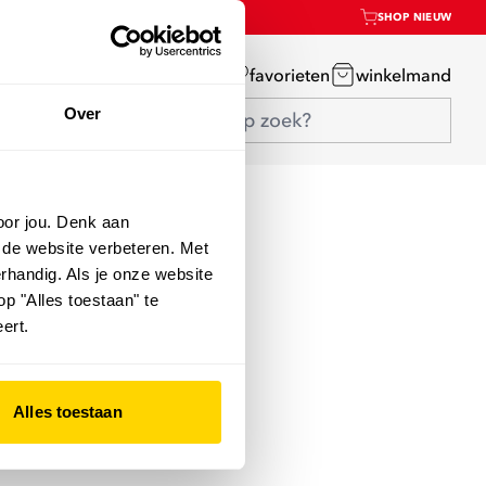
SHOP NIEUW
mijn account
favorieten
winkelmand
Over
oor jou. Denk aan
 de website verbeteren. Met
rhandig. Als je onze website
op "Alles toestaan" te
ert.
Alles toestaan