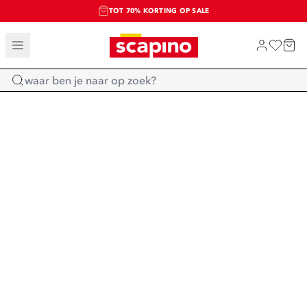
TOT 70% KORTING OP SALE
SALE: LAATSTE KANS!
SHOP NIEUW
Home