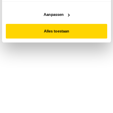
accepteert. Dit doe je door op "Alles toestaan" te klikken.
Liever geen cookies? Hou er dan rekening mee dat de
website niet optimaal functioneert.
Aanpassen
Alles toestaan