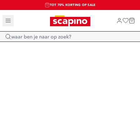
TOT 70% KORTING OP SALE
SALE: LAATSTE KANS!
SHOP NIEUW
Home