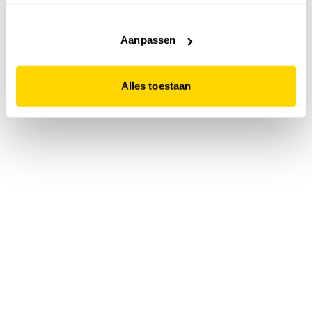
accepteert. Dit doe je door op "Alles toestaan" te klikken.
Liever geen cookies? Hou er dan rekening mee dat de
website niet optimaal functioneert.
Aanpassen
Alles toestaan