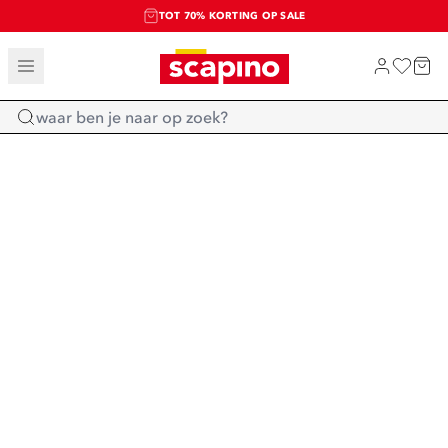
TOT 70% KORTING OP SALE
SALE: LAATSTE KANS!
SHOP NIEUW
Home