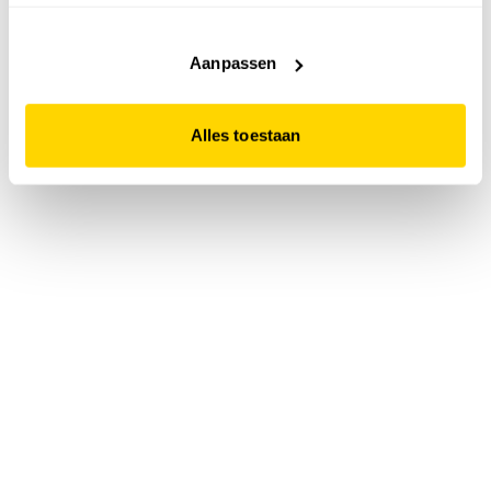
accepteert. Dit doe je door op "Alles toestaan" te klikken.
Liever geen cookies? Hou er dan rekening mee dat de
website niet optimaal functioneert.
Aanpassen
Alles toestaan