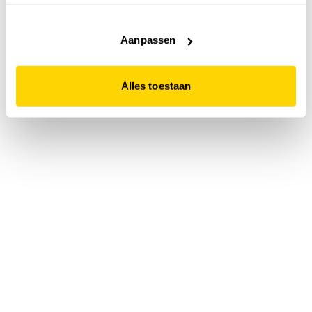
accepteert. Dit doe je door op "Alles toestaan" te klikken.
Liever geen cookies? Hou er dan rekening mee dat de
website niet optimaal functioneert.
Aanpassen
Alles toestaan