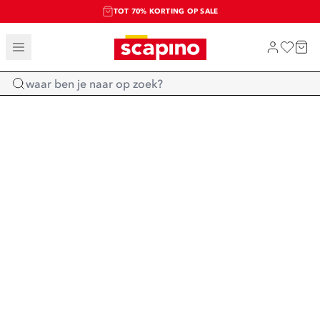
TOT 70% KORTING OP SALE
SALE: LAATSTE KANS!
SHOP NIEUW
Home