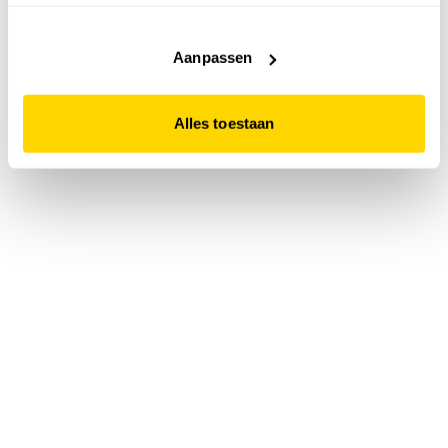
accepteert. Dit doe je door op "Alles toestaan" te klikken.
Liever geen cookies? Hou er dan rekening mee dat de
website niet optimaal functioneert.
Aanpassen
Alles toestaan