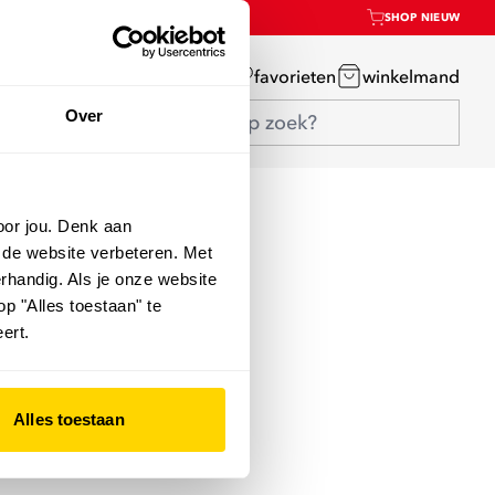
SHOP NIEUW
mijn account
favorieten
winkelmand
Over
oor jou. Denk aan
 de website verbeteren. Met
rhandig. Als je onze website
op "Alles toestaan" te
ert.
Alles toestaan