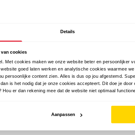
SALE: LAATSTE KANS!
Details
outdoor
zomer
merken
folder
sale
 van cookies
el. Met cookies maken we onze website beter en persoonlijker v
e website goed laten werken en analytische cookies waarmee we
u persoonlijke content zien. Alles is dus op jou afgestemd. Supe
 dan is het nodig dat je onze cookies accepteert. Dit doe je door 
? Hou er dan rekening mee dat de website niet optimaal functione
Aanpassen