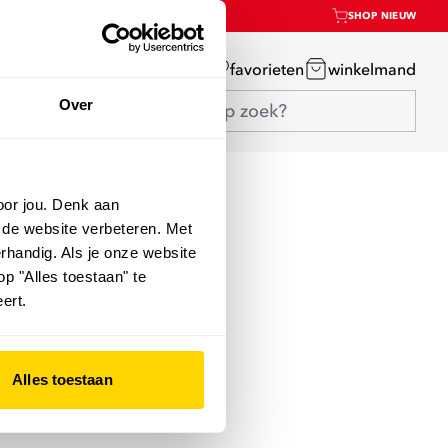
SHOP NIEUW
mijn account
favorieten
winkelmand
Over
oor jou. Denk aan
 de website verbeteren. Met
rhandig. Als je onze website
op "Alles toestaan" te
ert.
Alles toestaan