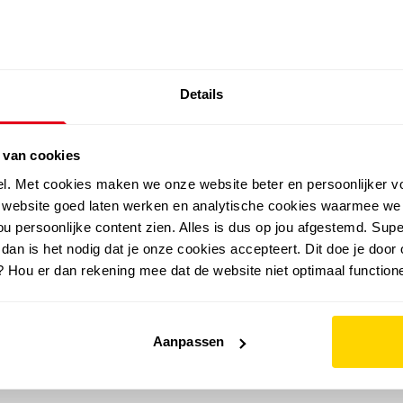
SALE: LAATSTE KANS!
Details
outdoor
zomer
merken
folder
sale
 van cookies
el. Met cookies maken we onze website beter en persoonlijker v
e website goed laten werken en analytische cookies waarmee we
u persoonlijke content zien. Alles is dus op jou afgestemd. Supe
 dan is het nodig dat je onze cookies accepteert. Dit doe je door 
? Hou er dan rekening mee dat de website niet optimaal functione
Aanpassen