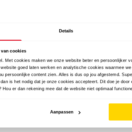
SALE: LAATSTE KANS!
Details
outdoor
zomer
merken
folder
sale
 van cookies
el. Met cookies maken we onze website beter en persoonlijker v
e website goed laten werken en analytische cookies waarmee we
u persoonlijke content zien. Alles is dus op jou afgestemd. Supe
 dan is het nodig dat je onze cookies accepteert. Dit doe je door 
? Hou er dan rekening mee dat de website niet optimaal functione
Aanpassen