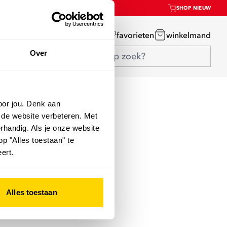
SHOP NIEUW
mijn account
favorieten
winkelmand
Over
oor jou. Denk aan
 de website verbeteren. Met
rhandig. Als je onze website
op "Alles toestaan" te
ert.
Alles toestaan