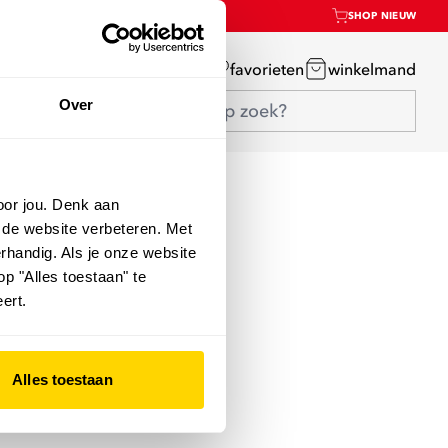
SHOP NIEUW
mijn account
favorieten
winkelmand
Over
oor jou. Denk aan
 de website verbeteren. Met
rhandig. Als je onze website
op "Alles toestaan" te
ert.
Alles toestaan