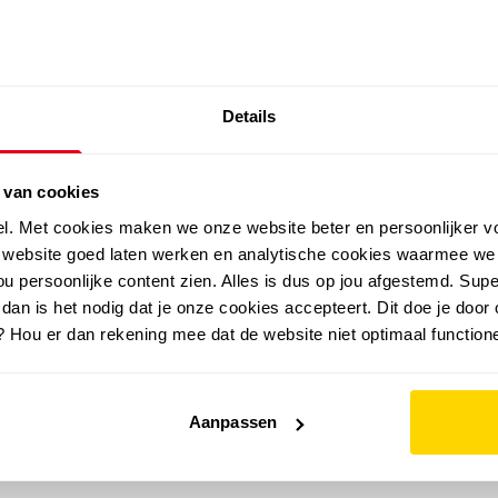
SALE: LAATSTE KANS!
Details
outdoor
zomer
merken
folder
sale
 van cookies
el. Met cookies maken we onze website beter en persoonlijker v
e website goed laten werken en analytische cookies waarmee we
u persoonlijke content zien. Alles is dus op jou afgestemd. Supe
 dan is het nodig dat je onze cookies accepteert. Dit doe je door 
? Hou er dan rekening mee dat de website niet optimaal functione
Aanpassen